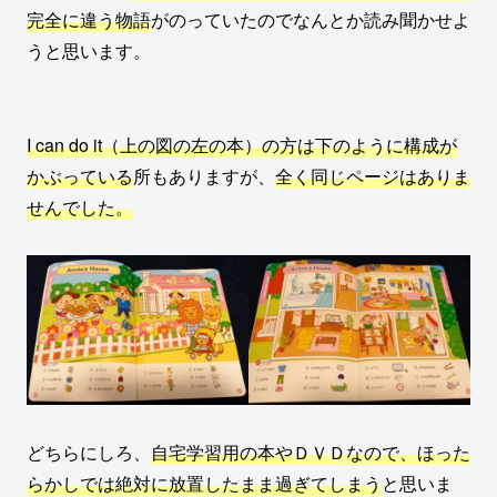
完全に違う物語
がのっていたのでなんとか読み聞かせよ
うと思います。
I can do it（上の図の左の本）の方は下のように構成が
かぶっている
所もありますが、
全く同じページはありま
せんでした。
どちらにしろ、
自宅学習用の本やＤＶＤなので、ほった
らかしでは絶対に放置したまま過ぎてしまう
と思いま