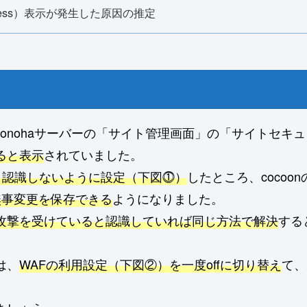
access）表示が発生した原因の推定
、conohaサーバーの「サイト管理画面」の「サイトセキ
ると表示
されていました。
と認識しないように設定（下図⓵）
したところ、coco
無事変更を保存できる
ようになりました。
ら攻撃を受けていると認識していれば同じ方法で解決
する
は、
WAFの利用設定（下図②）を一度offに切り替え
て、