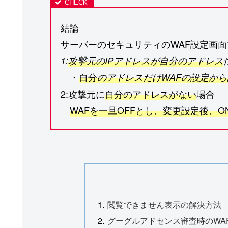
結論
サーバーのセキュリティのWAF設定画面
1:
攻撃元のIPアドレスが自分のアドレス
・
自分
のアドレスだけWAFの設定から
2:攻撃元に
自分のアドレスがない
場合
WAFを一旦OFFとし、変更設定後、O
閲覧できません表示の解決方法
グーグルアドセンス審査時のWAF設